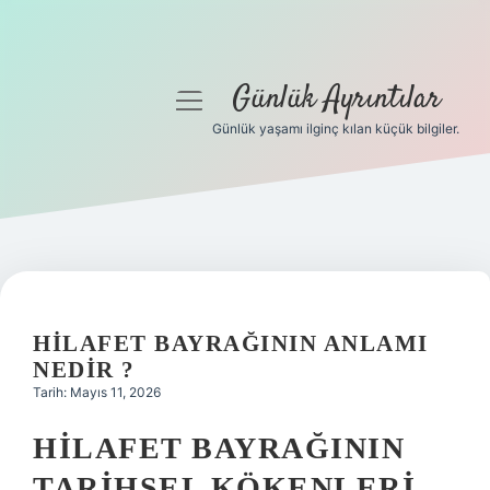
Günlük Ayrıntılar
menüyü
aç
Günlük yaşamı ilginç kılan küçük bilgiler.
Anasayfa
Gizlilik Politikası
Yasal Uyarı
Hakkımızda
HILAFET BAYRAĞININ ANLAMI
NEDIR ?
Tarih: Mayıs 11, 2026
HILAFET BAYRAĞININ
TARIHSEL KÖKENLERI