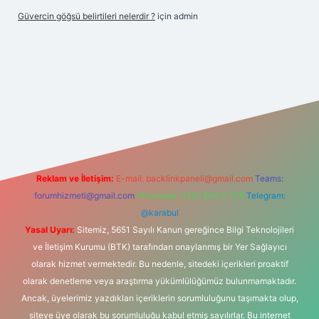
Güvercin göğsü belirtileri nelerdir ?
için
admin
etexper.xyz
Reklam ve İletişim:
E-mail:
backlinkpaneli@gmail.com
Teams:
forumhizmeti@gmail.com
Whatsapp: 0262 606 0 726
Telegram:
@karabul
Yasal Uyarı:
Sitemiz, 5651 Sayılı Kanun gereğince Bilgi Teknolojileri
ve İletişim Kurumu (BTK) tarafından onaylanmış bir Yer Sağlayıcı
olarak hizmet vermektedir. Bu nedenle, sitedeki içerikleri proaktif
olarak denetleme veya araştırma yükümlülüğümüz bulunmamaktadır.
Ancak, üyelerimiz yazdıkları içeriklerin sorumluluğunu taşımakta olup,
siteye üye olarak bu sorumluluğu kabul etmiş sayılırlar. Bu internet