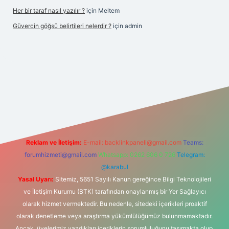
Her bir taraf nasıl yazılır ?
için
Meltem
Güvercin göğsü belirtileri nelerdir ?
için
admin
riş
betexper.xyz
Reklam ve İletişim:
E-mail:
backlinkpaneli@gmail.com
Teams:
forumhizmeti@gmail.com
Whatsapp: 0262 606 0 726
Telegram:
@karabul
Yasal Uyarı:
Sitemiz, 5651 Sayılı Kanun gereğince Bilgi Teknolojileri
ve İletişim Kurumu (BTK) tarafından onaylanmış bir Yer Sağlayıcı
olarak hizmet vermektedir. Bu nedenle, sitedeki içerikleri proaktif
olarak denetleme veya araştırma yükümlülüğümüz bulunmamaktadır.
Ancak, üyelerimiz yazdıkları içeriklerin sorumluluğunu taşımakta olup,