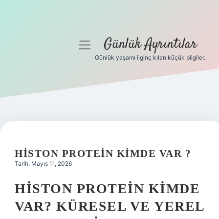
Günlük Ayrıntılar
menüyü
aç
Günlük yaşamı ilginç kılan küçük bilgiler.
Anasayfa
Gizlilik Politikası
Yasal Uyarı
Hakkımızda
HISTON PROTEIN KIMDE VAR ?
Tarih: Mayıs 11, 2026
HISTON PROTEIN KIMDE
VAR? KÜRESEL VE YEREL