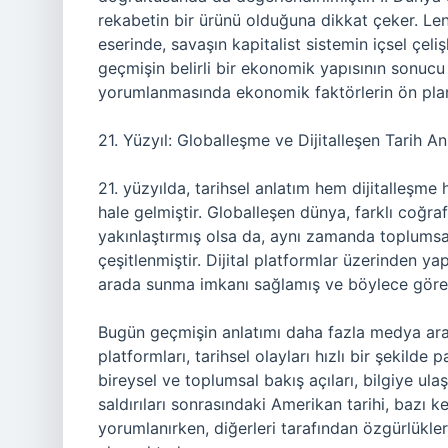
rekabetin bir ürünü olduğuna dikkat çeker. Leni
eserinde, savaşın kapitalist sistemin içsel çeliş
geçmişin belirli bir ekonomik yapısının sonuc
yorumlanmasında ekonomik faktörlerin ön plana
21. Yüzyıl: Globalleşme ve Dijitalleşen Tarih Anl
21. yüzyılda, tarihsel anlatım hem dijitalleşm
hale gelmiştir. Globalleşen dünya, farklı coğraf
yakınlaştırmış olsa da, aynı zamanda toplumsal 
çeşitlenmiştir. Dijital platformlar üzerinden yapı
arada sunma imkanı sağlamış ve böylece görec
Bugün geçmişin anlatımı daha fazla medya aracı
platformları, tarihsel olayları hızlı bir şekil
bireysel ve toplumsal bakış açıları, bilgiye ula
saldırıları sonrasındaki Amerikan tarihi, bazı 
yorumlanırken, diğerleri tarafından özgürlükler