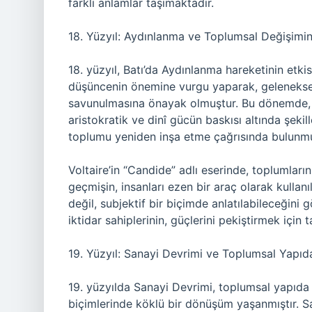
farklı anlamlar taşımaktadır.
18. Yüzyıl: Aydınlanma ve Toplumsal Değişimin
18. yüzyıl, Batı’da Aydınlanma hareketinin etkis
düşüncenin önemine vurgu yaparak, geleneksel 
savunulmasına önayak olmuştur. Bu dönemde, 
aristokratik ve dinî gücün baskısı altında şeki
toplumu yeniden inşa etme çağrısında bulunmu
Voltaire’in “Candide” adlı eserinde, toplumlar
geçmişin, insanları ezen bir araç olarak kullanıld
değil, subjektif bir biçimde anlatılabileceğin
iktidar sahiplerinin, güçlerini pekiştirmek için 
19. Yüzyıl: Sanayi Devrimi ve Toplumsal Yapıd
19. yüzyılda Sanayi Devrimi, toplumsal yapıda 
biçimlerinde köklü bir dönüşüm yaşanmıştır. Sa