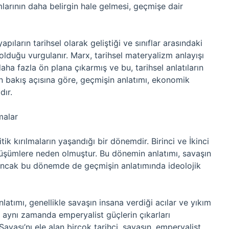
ımlarının daha belirgin hale gelmesi, geçmişe dair
apıların tarihsel olarak geliştiği ve sınıflar arasındaki
olduğu vurgulanır. Marx, tarihsel materyalizm anlayışı
 daha fazla ön plana çıkarmış ve bu, tarihsel anlatıların
ın bakış açısına göre, geçmişin anlatımı, ekonomik
dır.
malar
tik kırılmaların yaşandığı bir dönemdir. Birinci ve İkinci
nüşümlere neden olmuştur. Bu dönemin anlatımı, savaşın
r. Ancak bu dönemde de geçmişin anlatımında ideolojik
nlatımı, genellikle savaşın insana verdiği acılar ve yıkım
, aynı zamanda emperyalist güçlerin çıkarları
avaşı’nı ele alan birçok tarihçi, savaşın, emperyalist