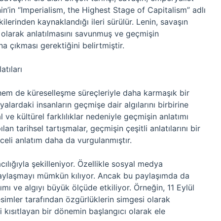
n’in “Imperialism, the Highest Stage of Capitalism” adlı
kilerinden kaynaklandığı ileri sürülür. Lenin, savaşın
u olarak anlatılmasını savunmuş ve geçmişin
 çıkması gerektiğini belirtmiştir.
atıları
e hem de küreselleşme süreçleriyle daha karmaşık bir
yalardaki insanların geçmişe dair algılarını birbirine
ve kültürel farklılıklar nedeniyle geçmişin anlatımı
lan tarihsel tartışmalar, geçmişin çeşitli anlatılarını bir
eli anlatım daha da vurgulanmıştır.
lığıyla şekilleniyor. Özellikle sosyal medya
de paylaşmayı mümkün kılıyor. Ancak bu paylaşımda da
şımı ve algıyı büyük ölçüde etkiliyor. Örneğin, 11 Eylül
kesimler tarafından özgürlüklerin simgesi olarak
i kısıtlayan bir dönemin başlangıcı olarak ele