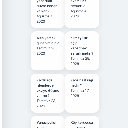
yaparken
avamil ne
duvar neden
demek ?
kalkar ?
Ağustos 4,
Ağustos 4,
2026
2026
Altın yemek
Klimayı sık
günah mıdır ?
açıp
Temmuz 30,
kapatmak
2026
zararlı mıdır ?
Temmuz 25,
2026
Kaldıraçlı
Kaos hastalığı
işlemlerde
nedir ?
eksiye düşme
Temmuz 17,
var mı ?
2026
Temmuz 23,
2026
Yunus polisi
Köy korucusu
kaç maaş
yaş sınırı