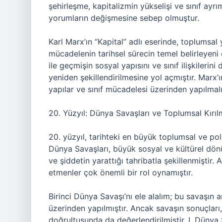
şehirleşme, kapitalizmin yükselişi ve sınıf ayr
yorumların değişmesine sebep olmuştur.
Karl Marx’ın “Kapital” adlı eserinde, toplumsal y
mücadelenin tarihsel sürecin temel belirleyeni 
ile geçmişin sosyal yapısını ve sınıf ilişkilerini
yeniden şekillendirilmesine yol açmıştır. Marx’
yapılar ve sınıf mücadelesi üzerinden yapılmalı
20. Yüzyıl: Dünya Savaşları ve Toplumsal Kırıl
20. yüzyıl, tarihteki en büyük toplumsal ve poli
Dünya Savaşları, büyük sosyal ve kültürel dö
ve şiddetin yarattığı tahribatla şekillenmişti
etmenler çok önemli bir rol oynamıştır.
Birinci Dünya Savaşı’nı ele alalım; bu savaşın a
üzerinden yapılmıştır. Ancak savaşın sonuçları
doğrultusunda da değerlendirilmiştir. I. Dünya S