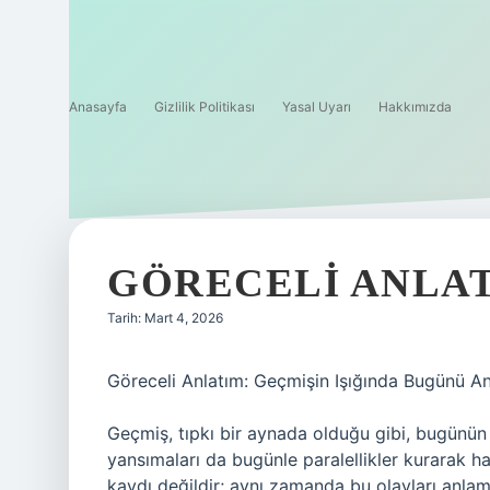
Anasayfa
Gizlilik Politikası
Yasal Uyarı
Hakkımızda
GÖRECELI ANLAT
Tarih: Mart 4, 2026
Göreceli Anlatım: Geçmişin Işığında Bugünü A
Geçmiş, tıpkı bir aynada olduğu gibi, bugünün d
yansımaları da bugünle paralellikler kurarak ha
kaydı değildir; aynı zamanda bu olayları anlama