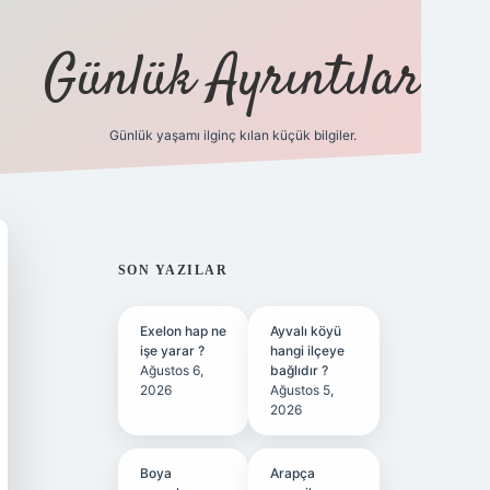
Günlük Ayrıntılar
Günlük yaşamı ilginç kılan küçük bilgiler.
betci giriş
bete
SIDEBAR
SON YAZILAR
Exelon hap ne
Ayvalı köyü
işe yarar ?
hangi ilçeye
Ağustos 6,
bağlıdır ?
2026
Ağustos 5,
2026
Boya
Arapça