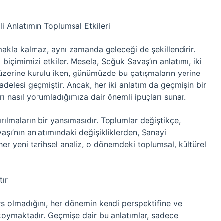
i Anlatımın Toplumsal Etkileri
makla kalmaz, aynı zamanda geleceği de şekillendirir.
içimimizi etkiler. Mesela, Soğuk Savaş’ın anlatımı, iki
 üzerine kurulu iken, günümüzde bu çatışmaların yerine
delesi geçmiştir. Ancak, her iki anlatım da geçmişin bir
ları nasıl yorumladığımıza dair önemli ipuçları sunar.
rılmaların bir yansımasıdır. Toplumlar değiştikçe,
vaşı’nın anlatımındaki değişikliklerden, Sanayi
her yeni tarihsel analiz, o dönemdeki toplumsal, kültürel
ır
ers olmadığını, her dönemin kendi perspektifine ve
a koymaktadır. Geçmişe dair bu anlatımlar, sadece