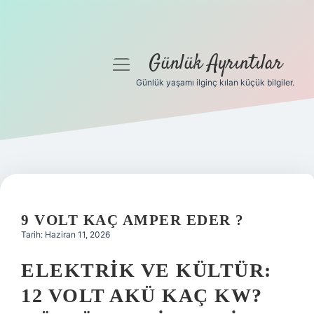
Günlük Ayrıntılar
menüyü
aç
Günlük yaşamı ilginç kılan küçük bilgiler.
Anasayfa
Gizlilik Politikası
Yasal Uyarı
Hakkımızda
9 VOLT KAÇ AMPER EDER ?
Tarih: Haziran 11, 2026
ELEKTRIK VE KÜLTÜR:
12 VOLT AKÜ KAÇ KW?