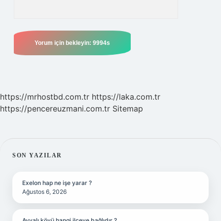
https://mrhostbd.com.tr
https://laka.com.tr
https://pencereuzmani.com.tr
Sitemap
SIDEBAR
SON YAZILAR
Exelon hap ne işe yarar ?
Ağustos 6, 2026
Ayvalı köyü hangi ilçeye bağlıdır ?