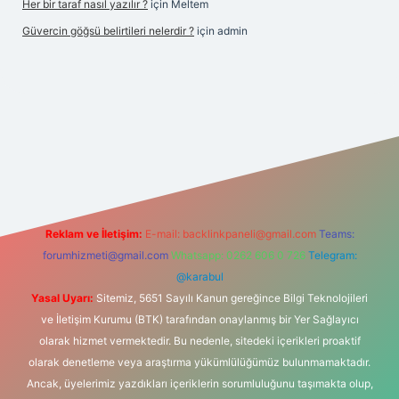
Her bir taraf nasıl yazılır ?
için
Meltem
Güvercin göğsü belirtileri nelerdir ?
için
admin
etexper.xyz
Reklam ve İletişim:
E-mail:
backlinkpaneli@gmail.com
Teams:
forumhizmeti@gmail.com
Whatsapp: 0262 606 0 726
Telegram:
@karabul
Yasal Uyarı:
Sitemiz, 5651 Sayılı Kanun gereğince Bilgi Teknolojileri
ve İletişim Kurumu (BTK) tarafından onaylanmış bir Yer Sağlayıcı
olarak hizmet vermektedir. Bu nedenle, sitedeki içerikleri proaktif
olarak denetleme veya araştırma yükümlülüğümüz bulunmamaktadır.
Ancak, üyelerimiz yazdıkları içeriklerin sorumluluğunu taşımakta olup,