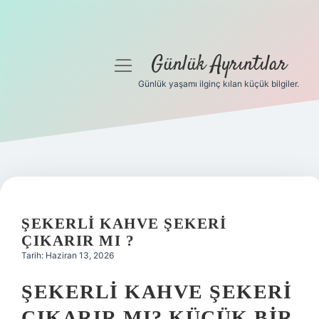
Günlük Ayrıntılar
menüyü
aç
Günlük yaşamı ilginç kılan küçük bilgiler.
Anasayfa
Gizlilik Politikası
Yasal Uyarı
Hakkımızda
ŞEKERLI KAHVE ŞEKERI
ÇIKARIR MI ?
Tarih: Haziran 13, 2026
ŞEKERLI KAHVE ŞEKERI
ÇIKARIR MI? KÜÇÜK BIR