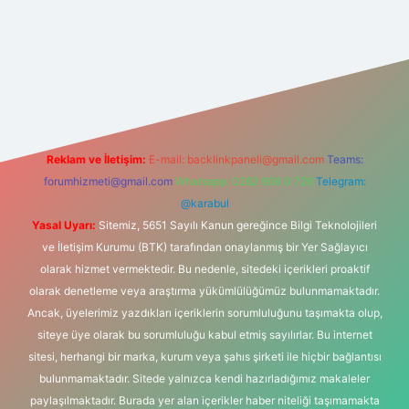
iş
betexper.xyz
Reklam ve İletişim:
E-mail:
backlinkpaneli@gmail.com
Teams:
forumhizmeti@gmail.com
Whatsapp: 0262 606 0 726
Telegram:
@karabul
Yasal Uyarı:
Sitemiz, 5651 Sayılı Kanun gereğince Bilgi Teknolojileri
ve İletişim Kurumu (BTK) tarafından onaylanmış bir Yer Sağlayıcı
olarak hizmet vermektedir. Bu nedenle, sitedeki içerikleri proaktif
olarak denetleme veya araştırma yükümlülüğümüz bulunmamaktadır.
Ancak, üyelerimiz yazdıkları içeriklerin sorumluluğunu taşımakta olup,
siteye üye olarak bu sorumluluğu kabul etmiş sayılırlar. Bu internet
sitesi, herhangi bir marka, kurum veya şahıs şirketi ile hiçbir bağlantısı
bulunmamaktadır. Sitede yalnızca kendi hazırladığımız makaleler
paylaşılmaktadır. Burada yer alan içerikler haber niteliği taşımamakta