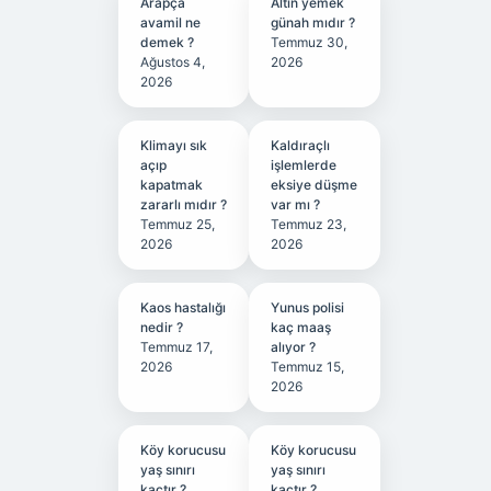
Arapça
Altın yemek
avamil ne
günah mıdır ?
demek ?
Temmuz 30,
Ağustos 4,
2026
2026
Klimayı sık
Kaldıraçlı
açıp
işlemlerde
kapatmak
eksiye düşme
zararlı mıdır ?
var mı ?
Temmuz 25,
Temmuz 23,
2026
2026
Kaos hastalığı
Yunus polisi
nedir ?
kaç maaş
Temmuz 17,
alıyor ?
2026
Temmuz 15,
2026
Köy korucusu
Köy korucusu
yaş sınırı
yaş sınırı
kaçtır ?
kaçtır ?