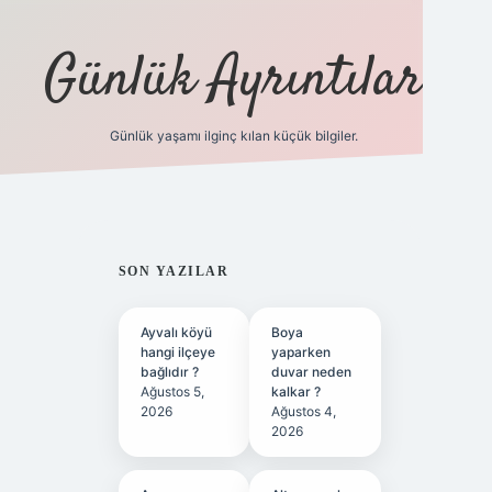
Günlük Ayrıntılar
Günlük yaşamı ilginç kılan küçük bilgiler.
betci giri
SIDEBAR
SON YAZILAR
Ayvalı köyü
Boya
hangi ilçeye
yaparken
bağlıdır ?
duvar neden
Ağustos 5,
kalkar ?
2026
Ağustos 4,
2026