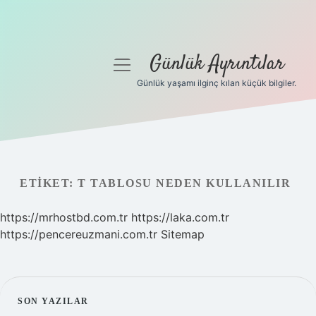
Günlük Ayrıntılar
menüyü
aç
Günlük yaşamı ilginç kılan küçük bilgiler.
Anasayfa
Gizlilik Politikası
Yasal Uyarı
ETIKET:
T TABLOSU NEDEN KULLANILIR
Hakkımızda
https://mrhostbd.com.tr
https://laka.com.tr
https://pencereuzmani.com.tr
Sitemap
SIDEBAR
SON YAZILAR