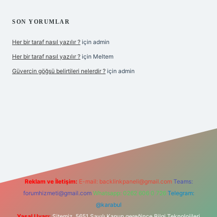
SON YORUMLAR
Her bir taraf nasıl yazılır ?
için
admin
Her bir taraf nasıl yazılır ?
için
Meltem
Güvercin göğsü belirtileri nelerdir ?
için
admin
z
Reklam ve İletişim:
E-mail:
backlinkpaneli@gmail.com
Teams:
forumhizmeti@gmail.com
Whatsapp: 0262 606 0 726
Telegram:
@karabul
Yasal Uyarı:
Sitemiz, 5651 Sayılı Kanun gereğince Bilgi Teknolojileri