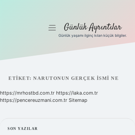
Günlük Ayrıntılar
menüyü
aç
Günlük yaşamı ilginç kılan küçük bilgiler.
Anasayfa
Gizlilik Politikası
Yasal Uyarı
ETIKET:
NARUTONUN GERÇEK ISMI NE
Hakkımızda
https://mrhostbd.com.tr
https://laka.com.tr
https://pencereuzmani.com.tr
Sitemap
SIDEBAR
SON YAZILAR