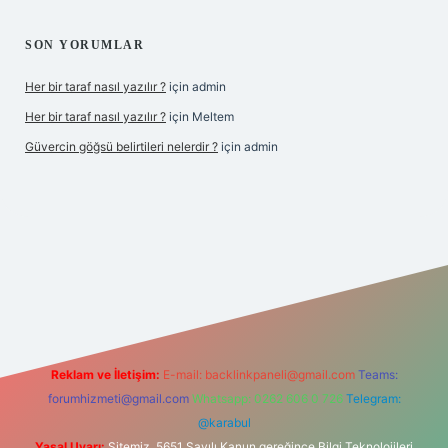
SON YORUMLAR
Her bir taraf nasıl yazılır ?
için
admin
Her bir taraf nasıl yazılır ?
için
Meltem
Güvercin göğsü belirtileri nelerdir ?
için
admin
z
Reklam ve İletişim:
E-mail:
backlinkpaneli@gmail.com
Teams:
forumhizmeti@gmail.com
Whatsapp: 0262 606 0 726
Telegram:
@karabul
Yasal Uyarı:
Sitemiz, 5651 Sayılı Kanun gereğince Bilgi Teknolojileri