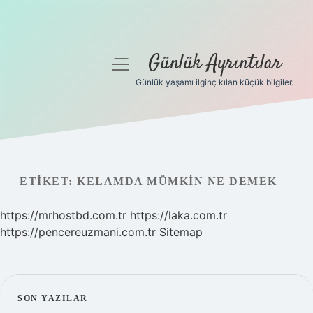
Günlük Ayrıntılar
menüyü
aç
Günlük yaşamı ilginç kılan küçük bilgiler.
Anasayfa
Gizlilik Politikası
Yasal Uyarı
ETIKET:
KELAMDA MÜMKIN NE DEMEK
Hakkımızda
https://mrhostbd.com.tr
https://laka.com.tr
https://pencereuzmani.com.tr
Sitemap
SIDEBAR
SON YAZILAR