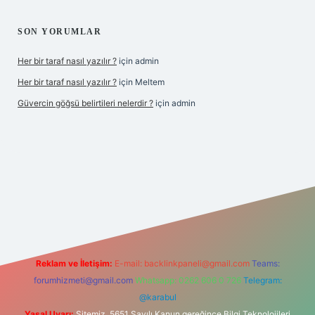
SON YORUMLAR
Her bir taraf nasıl yazılır ?
için
admin
Her bir taraf nasıl yazılır ?
için
Meltem
Güvercin göğsü belirtileri nelerdir ?
için
admin
i giriş
betexper.xyz
Reklam ve İletişim:
E-mail:
backlinkpaneli@gmail.com
Teams:
forumhizmeti@gmail.com
Whatsapp: 0262 606 0 726
Telegram:
@karabul
Yasal Uyarı:
Sitemiz, 5651 Sayılı Kanun gereğince Bilgi Teknolojileri