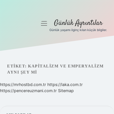
Günlük Ayrıntılar
menüyü
aç
Günlük yaşamı ilginç kılan küçük bilgiler.
Anasayfa
Gizlilik Politikası
Yasal Uyarı
ETIKET:
KAPITALIZM VE EMPERYALIZM
AYNI ŞEY MI
Hakkımızda
https://mrhostbd.com.tr
https://laka.com.tr
https://pencereuzmani.com.tr
Sitemap