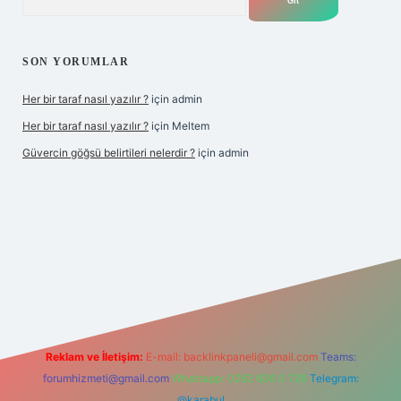
SON YORUMLAR
Her bir taraf nasıl yazılır ?
için
admin
Her bir taraf nasıl yazılır ?
için
Meltem
Güvercin göğsü belirtileri nelerdir ?
için
admin
i giriş
betexper.xyz
Reklam ve İletişim:
E-mail:
backlinkpaneli@gmail.com
Teams:
forumhizmeti@gmail.com
Whatsapp: 0262 606 0 726
Telegram:
@karabul