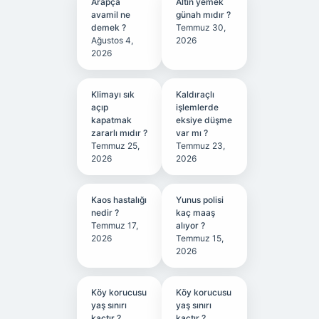
Arapça
Altın yemek
avamil ne
günah mıdır ?
demek ?
Temmuz 30,
Ağustos 4,
2026
2026
Klimayı sık
Kaldıraçlı
açıp
işlemlerde
kapatmak
eksiye düşme
zararlı mıdır ?
var mı ?
Temmuz 25,
Temmuz 23,
2026
2026
Kaos hastalığı
Yunus polisi
nedir ?
kaç maaş
Temmuz 17,
alıyor ?
2026
Temmuz 15,
2026
Köy korucusu
Köy korucusu
yaş sınırı
yaş sınırı
kaçtır ?
kaçtır ?