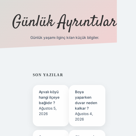
Günlük Ayrıntılar
Günlük yaşamı ilginç kılan küçük bilgiler.
betci giriş
SIDEBAR
SON YAZILAR
Ayvalı köyü
Boya
hangi ilçeye
yaparken
bağlıdır ?
duvar neden
Ağustos 5,
kalkar ?
2026
Ağustos 4,
2026