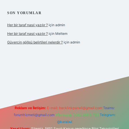
SON YORUMLAR
Her bir taraf nasıl yazılır ?
için
admin
Her bir taraf nasıl yazılır ?
için
Meltem
Güvercin göğsü belirtileri nelerdir ?
için
admin
z
Reklam ve İletişim:
E-mail:
backlinkpaneli@gmail.com
Teams:
forumhizmeti@gmail.com
Whatsapp: 0262 606 0 726
Telegram:
@karabul
Yasal Uyarı:
Sitemiz, 5651 Sayılı Kanun gereğince Bilgi Teknolojileri