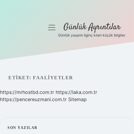
Günlük Ayrıntılar
menüyü
aç
Günlük yaşamı ilginç kılan küçük bilgiler.
Anasayfa
Gizlilik Politikası
Yasal Uyarı
ETIKET:
FAALIYETLER
Hakkımızda
https://mrhostbd.com.tr
https://laka.com.tr
https://pencereuzmani.com.tr
Sitemap
SIDEBAR
SON YAZILAR