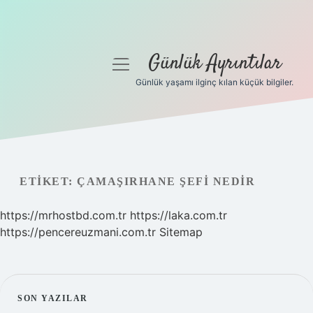
Günlük Ayrıntılar
menüyü
aç
Günlük yaşamı ilginç kılan küçük bilgiler.
Anasayfa
Gizlilik Politikası
Yasal Uyarı
ETIKET:
ÇAMAŞIRHANE ŞEFI NEDIR
Hakkımızda
https://mrhostbd.com.tr
https://laka.com.tr
https://pencereuzmani.com.tr
Sitemap
SIDEBAR
SON YAZILAR