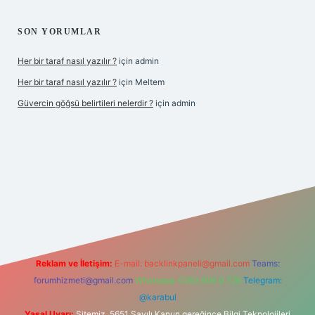
SON YORUMLAR
Her bir taraf nasıl yazılır ?
için
admin
Her bir taraf nasıl yazılır ?
için
Meltem
Güvercin göğsü belirtileri nelerdir ?
için
admin
yz
Reklam ve İletişim:
E-mail:
backlinkpaneli@gmail.com
Teams:
forumhizmeti@gmail.com
Whatsapp: 0262 606 0 726
Telegram:
@karabul
Yasal Uyarı:
Sitemiz, 5651 Sayılı Kanun gereğince Bilgi Teknolojileri