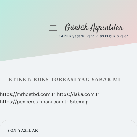
Günlük Ayrıntılar
menüyü
aç
Günlük yaşamı ilginç kılan küçük bilgiler.
Anasayfa
Gizlilik Politikası
Yasal Uyarı
ETIKET:
BOKS TORBASI YAĞ YAKAR MI
Hakkımızda
https://mrhostbd.com.tr
https://laka.com.tr
https://pencereuzmani.com.tr
Sitemap
SIDEBAR
SON YAZILAR