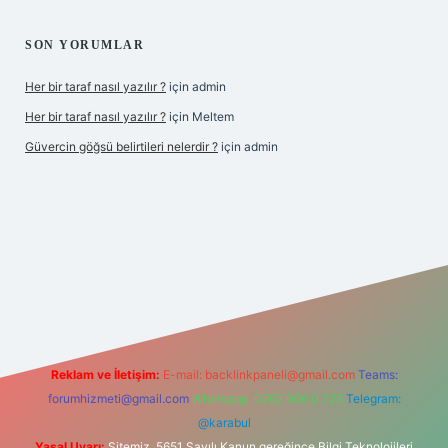
SON YORUMLAR
Her bir taraf nasıl yazılır ?
için
admin
Her bir taraf nasıl yazılır ?
için
Meltem
Güvercin göğsü belirtileri nelerdir ?
için
admin
z
Reklam ve İletişim:
E-mail:
backlinkpaneli@gmail.com
Teams:
forumhizmeti@gmail.com
Whatsapp: 0262 606 0 726
Telegram:
@karabul
Yasal Uyarı:
Sitemiz, 5651 Sayılı Kanun gereğince Bilgi Teknolojileri