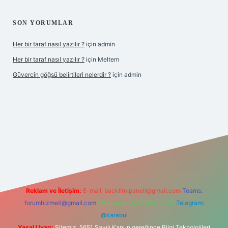
SON YORUMLAR
Her bir taraf nasıl yazılır ?
için
admin
Her bir taraf nasıl yazılır ?
için
Meltem
Güvercin göğsü belirtileri nelerdir ?
için
admin
per.xyz
Reklam ve İletişim:
E-mail:
backlinkpaneli@gmail.com
Teams:
forumhizmeti@gmail.com
Whatsapp: 0262 606 0 726
Telegram:
@karabul
Yasal Uyarı:
Sitemiz, 5651 Sayılı Kanun gereğince Bilgi Teknolojileri