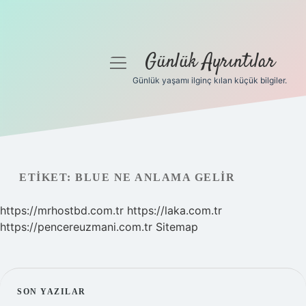
Günlük Ayrıntılar
menüyü
aç
Günlük yaşamı ilginç kılan küçük bilgiler.
Anasayfa
Gizlilik Politikası
Yasal Uyarı
ETIKET:
BLUE NE ANLAMA GELIR
Hakkımızda
https://mrhostbd.com.tr
https://laka.com.tr
https://pencereuzmani.com.tr
Sitemap
SIDEBAR
SON YAZILAR