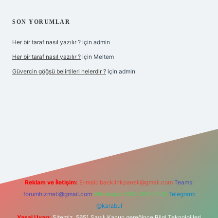
SON YORUMLAR
Her bir taraf nasıl yazılır ?
için
admin
Her bir taraf nasıl yazılır ?
için
Meltem
Güvercin göğsü belirtileri nelerdir ?
için
admin
z
Reklam ve İletişim:
E-mail:
backlinkpaneli@gmail.com
Teams:
forumhizmeti@gmail.com
Whatsapp: 0262 606 0 726
Telegram:
@karabul
Yasal Uyarı:
Sitemiz, 5651 Sayılı Kanun gereğince Bilgi Teknolojileri