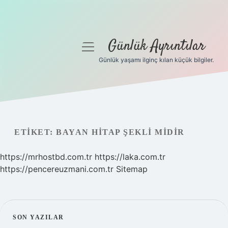
Günlük Ayrıntılar
menüyü
aç
Günlük yaşamı ilginç kılan küçük bilgiler.
Anasayfa
Gizlilik Politikası
Yasal Uyarı
ETIKET:
BAYAN HITAP ŞEKLI MIDIR
Hakkımızda
https://mrhostbd.com.tr
https://laka.com.tr
https://pencereuzmani.com.tr
Sitemap
SIDEBAR
SON YAZILAR