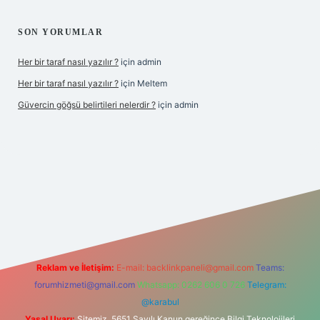
SON YORUMLAR
Her bir taraf nasıl yazılır ?
için
admin
Her bir taraf nasıl yazılır ?
için
Meltem
Güvercin göğsü belirtileri nelerdir ?
için
admin
 giriş
betexper.xyz
Reklam ve İletişim:
E-mail:
backlinkpaneli@gmail.com
Teams:
forumhizmeti@gmail.com
Whatsapp: 0262 606 0 726
Telegram:
@karabul
Yasal Uyarı:
Sitemiz, 5651 Sayılı Kanun gereğince Bilgi Teknolojileri