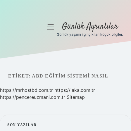
Günlük Ayrıntılar
menüyü
aç
Günlük yaşamı ilginç kılan küçük bilgiler.
Anasayfa
Gizlilik Politikası
Yasal Uyarı
ETIKET:
ABD EĞITIM SISTEMI NASIL
Hakkımızda
https://mrhostbd.com.tr
https://laka.com.tr
https://pencereuzmani.com.tr
Sitemap
SIDEBAR
SON YAZILAR