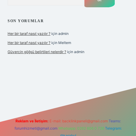
SON YORUMLAR
Her bir taraf nasıl yazılır ?
için
admin
Her bir taraf nasıl yazılır ?
için
Meltem
Güvercin göğsü belirtileri nelerdir ?
için
admin
 giriş
betexper.xyz
Reklam ve İletişim:
E-mail:
backlinkpaneli@gmail.com
Teams:
forumhizmeti@gmail.com
Whatsapp: 0262 606 0 726
Telegram:
@karabul