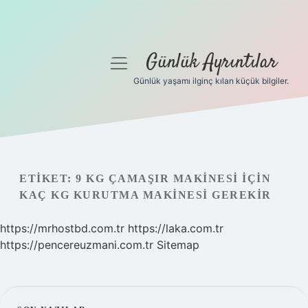
Günlük Ayrıntılar
menüyü
aç
Günlük yaşamı ilginç kılan küçük bilgiler.
Anasayfa
Gizlilik Politikası
Yasal Uyarı
ETIKET:
9 KG ÇAMAŞIR MAKINESI IÇIN
KAÇ KG KURUTMA MAKINESI GEREKIR
Hakkımızda
https://mrhostbd.com.tr
https://laka.com.tr
https://pencereuzmani.com.tr
Sitemap