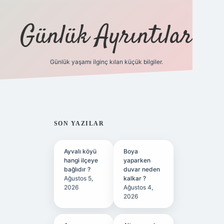
Günlük Ayrıntılar
Günlük yaşamı ilginç kılan küçük bilgiler.
betci giri
SIDEBAR
SON YAZILAR
Ayvalı köyü
Boya
hangi ilçeye
yaparken
bağlıdır ?
duvar neden
Ağustos 5,
kalkar ?
2026
Ağustos 4,
2026