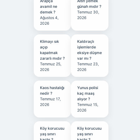
Arapça
Altın yemek
avamil ne
günah mıdır ?
demek ?
Temmuz 30,
Ağustos 4,
2026
2026
Klimayı sık
Kaldıraçlı
açıp
işlemlerde
kapatmak
eksiye düşme
zararlı mıdır ?
var mı ?
Temmuz 25,
Temmuz 23,
2026
2026
Kaos hastalığı
Yunus polisi
nedir ?
kaç maaş
Temmuz 17,
alıyor ?
2026
Temmuz 15,
2026
Köy korucusu
Köy korucusu
yaş sınırı
yaş sınırı
kaçtır ?
kaçtır ?