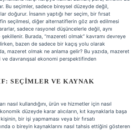
lar. Bu seçimler, sadece bireysel düzeyde değil,
 doğurur. İnsanın yaptığı her seçim, bir fırsat
ifin seçilmesi, diğer alternatiflerin göz ardı edilmesi
rarlar, sadece rasyonel düşüncelerle değil, aynı
 şekillenir. Burada, “mazereti olmak” kavramı devreye
ilirken, bazen de sadece bir kaçış yolu olarak
ında, mazeret olmak ne anlama gelir? Bu yazıda, mazeret
e davranışsal ekonomi perspektifinden
F: SEÇIMLER VE KAYNAK
ı nasıl kullandığını, ürün ve hizmetler için nasıl
oekonomik düzeyde karar alıcıların, kıt kaynaklarla başa
kişinin, bir işi yapmaması veya bir fırsatı
da o bireyin kaynaklarını nasıl tahsis ettiğini gösteren