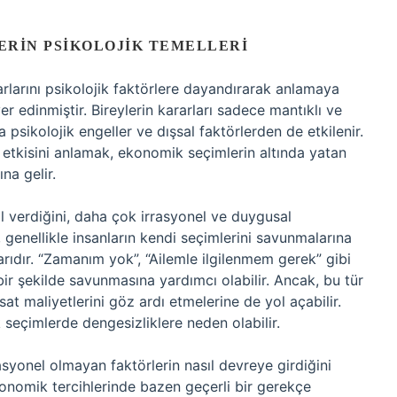
RIN PSIKOLOJIK TEMELLERI
rlarını psikolojik faktörlere dayandırarak anlamaya
yer edinmiştir. Bireylerin kararları sadece mantıklı ve
ikolojik engeller ve dışsal faktörlerden de etkilenir.
 etkisini anlamak, ekonomik seçimlerin altında yatan
na gelir.
ıl verdiğini, daha çok irrasyonel ve duygusal
 genellikle insanların kendi seçimlerini savunmalarına
ıdır. “Zamanım yok”, “Ailemle ilgilenmem gerek” gibi
bir şekilde savunmasına yardımcı olabilir. Ancak, bu tür
t maliyetlerini göz ardı etmelerine de yol açabilir.
 seçimlerde dengesizliklere neden olabilir.
asyonel olmayan faktörlerin nasıl devreye girdiğini
konomik tercihlerinde bazen geçerli bir gerekçe