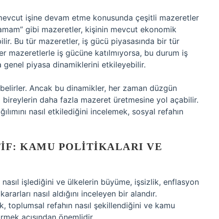
i, mevcut işine devam etme konusunda çeşitli mazeretler
ulamam” gibi mazeretler, kişinin mevcut ekonomik
ir. Bu tür mazeretler, iş gücü piyasasında bir tür
zer mazeretlerle iş gücüne katılmıyorsa, bu durum iş
 genel piyasa dinamiklerini etkileyebilir.
 belirler. Ancak bu dinamikler, her zaman düzgün
 bireylerin daha fazla mazeret üretmesine yol açabilir.
ğılımını nasıl etkilediğini incelemek, sosyal refahın
F: KAMU POLITIKALARI VE
ıl işlediğini ve ülkelerin büyüme, işsizlik, enflasyon
ararları nasıl aldığını inceleyen bir alandır.
, toplumsal refahın nasıl şekillendiğini ve kamu
irmek açısından önemlidir.