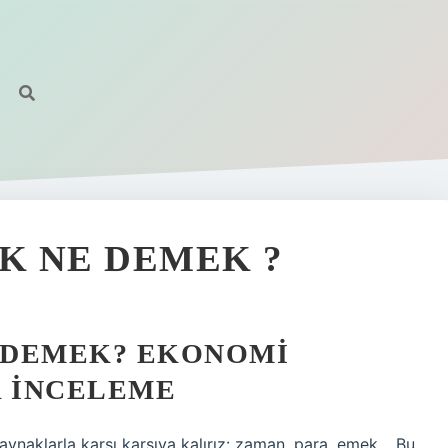
K NE DEMEK ?
 DEMEK? EKONOMI
R İNCELEME
 kaynaklarla karşı karşıya kalırız: zaman, para, emek… Bu