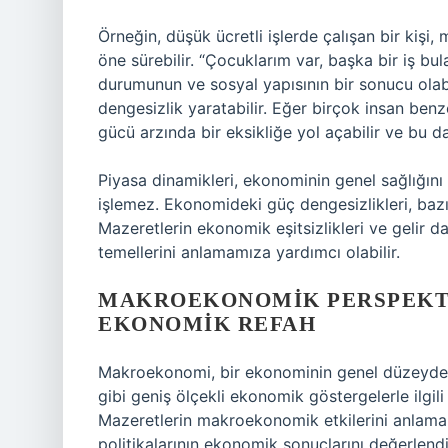
Örneğin, düşük ücretli işlerde çalışan bir kiş
öne sürebilir. “Çocuklarım var, başka bir iş b
durumunun ve sosyal yapısının bir sonucu olabil
dengesizlik yaratabilir. Eğer birçok insan ben
gücü arzında bir eksikliğe yol açabilir ve bu da
Piyasa dinamikleri, ekonominin genel sağlığını
işlemez. Ekonomideki güç dengesizlikleri, bazı
Mazeretlerin ekonomik eşitsizlikleri ve gelir da
temellerini anlamamıza yardımcı olabilir.
MAKROEKONOMIK PERSPEKTI
EKONOMIK REFAH
Makroekonomi, bir ekonominin genel düzeyde nas
gibi geniş ölçekli ekonomik göstergelerle ilgili k
Mazeretlerin makroekonomik etkilerini anlamak
politikalarının ekonomik sonuçlarını değerlend