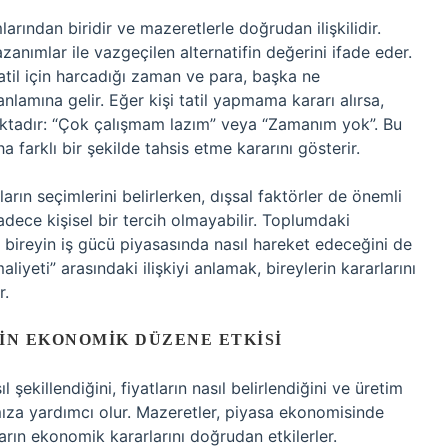
rından biridir ve mazeretlerle doğrudan ilişkilidir.
zanımlar ile vazgeçilen alternatifin değerini ifade eder.
tatil için harcadığı zaman ve para, başka ne
nlamına gelir. Eğer kişi tatil yapmama kararı alırsa,
tadır: “Çok çalışmam lazım” veya “Zamanım yok”. Bu
a farklı bir şekilde tahsis etme kararını gösterir.
arın seçimlerini belirlerken, dışsal faktörler de önemli
adece kişisel bir tercih olmayabilir. Toplumdaki
 bireyin iş gücü piyasasında nasıl hareket edeceğini de
aliyeti” arasındaki ilişkiyi anlamak, bireylerin kararlarını
r.
IN EKONOMIK DÜZENE ETKISI
 şekillendiğini, fiyatların nasıl belirlendiğini ve üretim
amıza yardımcı olur. Mazeretler, piyasa ekonomisinde
ların ekonomik kararlarını doğrudan etkilerler.