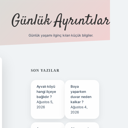
Günlük Ayrıntılar
Günlük yaşamı ilginç kılan küçük bilgiler.
betci giriş
betexper.xyz
SIDEBAR
SON YAZILAR
Ayvalı köyü
Boya
hangi ilçeye
yaparken
bağlıdır ?
duvar neden
Ağustos 5,
kalkar ?
2026
Ağustos 4,
2026