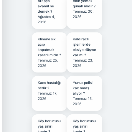
Arapça
Altın yemek
avamil ne
günah mıdır ?
demek ?
Temmuz 30,
Ağustos 4,
2026
2026
Klimayı sık
Kaldıraçlı
açıp
işlemlerde
kapatmak
eksiye düşme
zararlı mıdır ?
var mı ?
Temmuz 25,
Temmuz 23,
2026
2026
Kaos hastalığı
Yunus polisi
nedir ?
kaç maaş
Temmuz 17,
alıyor ?
2026
Temmuz 15,
2026
Köy korucusu
Köy korucusu
yaş sınırı
yaş sınırı
kaçtır ?
kaçtır ?