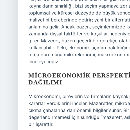
kaynakların sınırlılığı, bizi seçim yapmaya zor
toplumsal ve küresel düzeyde de büyük sonuçlar
maliyetini beraberinde getirir; yani bir alternat
anlamına gelir. Ancak bazen, seçimlerimizde ka
zamanda dışsal faktörler ve koşullar nedeniyle
girer. Mazeret, bazen geçerli bir gerekçe olab
kullanılabilir. Peki, ekonomik açıdan bakıldığ
olma durumunu mikroekonomi, makroekonomi v
inceleyeceğiz.
MICROEKONOMIK PERSPEKTI
DAĞILIMI
Mikroekonomi, bireylerin ve firmaların kaynaklar
kararlar verdiklerini inceler. Mazeretler, mikr
çıkma çabalarına dair önemli bilgiler sunar. Bir 
değerlendirmemesi için sunduğu “mazeret”, aslın
bir işarettir.