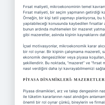
Fırsat maliyeti, mikroekonominin temel kavramla
Fırsat maliyeti, bir seçim yapmanın getirdiği ka
Örneğin, bir kişi tatil yapmayı planlıyorsa, bu 
yapılabileceği konusunda kaybedilen fırsatlar a
bunun ardında muhtemelen bir mazeret yatmak
gibi mazeretler, aslında kişinin kaynaklarını dah
İçsel motivasyonlar, mikroekonomik karar alıcıl
bir rol oynar. Bir kişinin çalışmama mazereti, s
ekonomik dengesizlikler veya piyasa koşulları,
şekillendirir. Bu noktada, “mazeret” ve “fırsat m
nasıl verdiğini daha iyi kavrayabilmemizi sağla
PIYASA DINAMIKLERI: MAZERETLER
Piyasa dinamikleri, arz ve talep dengesinin nasıl
ile tüketim kararlarının nasıl alındığını anlam
önemli bir rol oynar çünkü, bireylerin ve firma