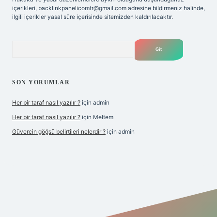
içerikleri,
backlinkpanelicomtr@gmail.com
adresine bildirmeniz halinde,
ilgili içerikler yasal süre içerisinde sitemizden kaldırılacaktır.
Arama
SON YORUMLAR
Her bir taraf nasıl yazılır ?
için
admin
Her bir taraf nasıl yazılır ?
için
Meltem
Güvercin göğsü belirtileri nelerdir ?
için
admin
er.xyz