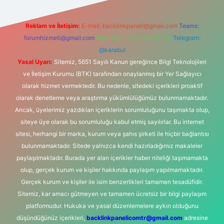
Reklam ve İletişim:
E-mail:
backlinkpaneli@gmail.com
Teams:
forumhizmeti@gmail.com
Whatsapp: 0262 606 0 726
Telegram:
@karabul
Yasal Uyarı:
Sitemiz, 5651 Sayılı Kanun gereğince Bilgi Teknolojileri
ve İletişim Kurumu (BTK) tarafından onaylanmış bir Yer Sağlayıcı
olarak hizmet vermektedir. Bu nedenle, sitedeki içerikleri proaktif
olarak denetleme veya araştırma yükümlülüğümüz bulunmamaktadır.
Ancak, üyelerimiz yazdıkları içeriklerin sorumluluğunu taşımakta olup,
siteye üye olarak bu sorumluluğu kabul etmiş sayılırlar. Bu internet
sitesi, herhangi bir marka, kurum veya şahıs şirketi ile hiçbir bağlantısı
bulunmamaktadır. Sitede yalnızca kendi hazırladığımız makaleler
paylaşılmaktadır. Burada yer alan içerikler haber niteliği taşımamakta
olup, gerçek kurum ve kişiler hakkında paylaşım yapılmamaktadır.
Gerçek kurum ve kişiler ile isim benzerlikleri tamamen tesadüfidir.
Sitemiz, kar amacı gütmeyen ve tamamen ücretsiz bir bilgi paylaşım
platformudur. Hukuka ve yasal düzenlemelere aykırı olduğunu
düşündüğünüz içerikleri,
backlinkpanelicomtr@gmail.com
adresine