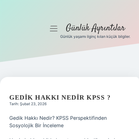
Günlük Ayrıntılar
menüyü
aç
Günlük yaşamı ilginç kılan küçük bilgiler.
Anasayfa
Gizlilik Politikası
Yasal Uyarı
Hakkımızda
GEDIK HAKKI NEDIR KPSS ?
Tarih: Şubat 23, 2026
Gedik Hakkı Nedir? KPSS Perspektifinden
Sosyolojik Bir İnceleme