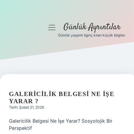
Günlük Ayrıntılar
menüyü
aç
Günlük yaşamı ilginç kılan küçük bilgiler.
Anasayfa
Gizlilik Politikası
Yasal Uyarı
Hakkımızda
GALERICILIK BELGESI NE IŞE
YARAR ?
Tarih: Şubat 21, 2026
Galericilik Belgesi Ne İşe Yarar? Sosyolojik Bir
Perspektif