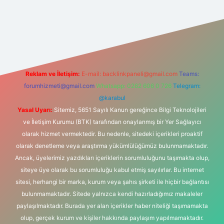
etci giriş
betexper.xyz
Reklam ve İletişim:
E-mail:
backlinkpaneli@gmail.com
Teams:
forumhizmeti@gmail.com
Whatsapp: 0262 606 0 726
Telegram:
@karabul
Yasal Uyarı:
Sitemiz, 5651 Sayılı Kanun gereğince Bilgi Teknolojileri
ve İletişim Kurumu (BTK) tarafından onaylanmış bir Yer Sağlayıcı
olarak hizmet vermektedir. Bu nedenle, sitedeki içerikleri proaktif
olarak denetleme veya araştırma yükümlülüğümüz bulunmamaktadır.
Ancak, üyelerimiz yazdıkları içeriklerin sorumluluğunu taşımakta olup,
siteye üye olarak bu sorumluluğu kabul etmiş sayılırlar. Bu internet
sitesi, herhangi bir marka, kurum veya şahıs şirketi ile hiçbir bağlantısı
bulunmamaktadır. Sitede yalnızca kendi hazırladığımız makaleler
paylaşılmaktadır. Burada yer alan içerikler haber niteliği taşımamakta
olup, gerçek kurum ve kişiler hakkında paylaşım yapılmamaktadır.