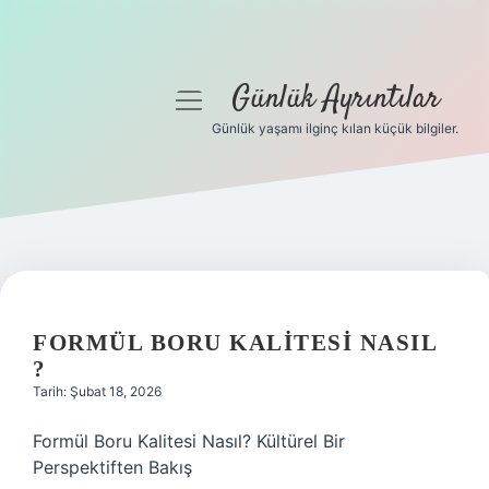
Günlük Ayrıntılar
menüyü
aç
Günlük yaşamı ilginç kılan küçük bilgiler.
Anasayfa
Gizlilik Politikası
Yasal Uyarı
Hakkımızda
FORMÜL BORU KALITESI NASIL
?
Tarih: Şubat 18, 2026
Formül Boru Kalitesi Nasıl? Kültürel Bir
Perspektiften Bakış