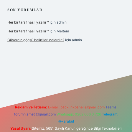
SON YORUMLAR
Her bir taraf nasıl yazılır ?
için
admin
Her bir taraf nasıl yazılır ?
için
Meltem
Güvercin göğsü belirtileri nelerdir ?
için
admin
betci giriş
betexper.xyz
Reklam ve İletişim:
E-mail:
backlinkpaneli@gmail.com
Teams:
forumhizmeti@gmail.com
Whatsapp: 0262 606 0 726
Telegram:
@karabul
Yasal Uyarı:
Sitemiz, 5651 Sayılı Kanun gereğince Bilgi Teknolojileri