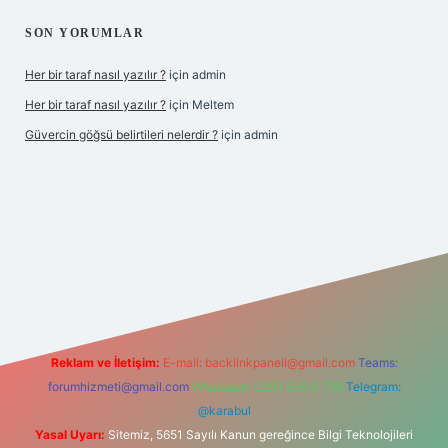
SON YORUMLAR
Her bir taraf nasıl yazılır ?
için
admin
Her bir taraf nasıl yazılır ?
için
Meltem
Güvercin göğsü belirtileri nelerdir ?
için
admin
iş
betexper.xyz
Reklam ve İletişim:
E-mail:
backlinkpaneli@gmail.com
Teams:
forumhizmeti@gmail.com
Whatsapp: 0262 606 0 726
Telegram:
@karabul
Yasal Uyarı:
Sitemiz, 5651 Sayılı Kanun gereğince Bilgi Teknolojileri