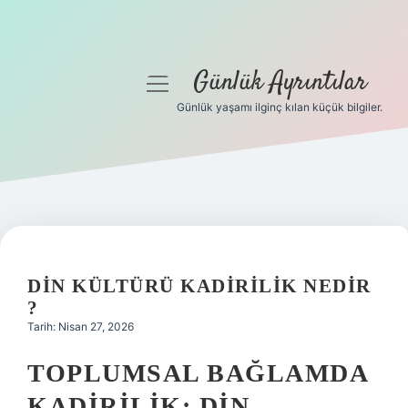
Günlük Ayrıntılar
menüyü
aç
Günlük yaşamı ilginç kılan küçük bilgiler.
Anasayfa
Gizlilik Politikası
Yasal Uyarı
Hakkımızda
DIN KÜLTÜRÜ KADIRILIK NEDIR
?
Tarih: Nisan 27, 2026
TOPLUMSAL BAĞLAMDA
KADIRILIK: DIN