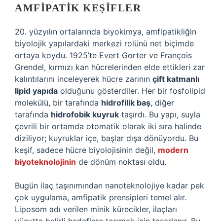
AMFIPATIK KEŞIFLER
20. yüzyılın ortalarında biyokimya, amfipatikliğin
biyolojik yapılardaki merkezi rolünü net biçimde
ortaya koydu. 1925’te Evert Gorter ve François
Grendel, kırmızı kan hücrelerinden elde ettikleri zar
kalıntılarını inceleyerek hücre zarının
çift katmanlı
lipid yapıda
olduğunu gösterdiler. Her bir fosfolipid
molekülü, bir tarafında
hidrofilik baş
, diğer
tarafında
hidrofobik kuyruk
taşırdı. Bu yapı, suyla
çevrili bir ortamda otomatik olarak iki sıra halinde
diziliyor; kuyruklar içe, başlar dışa dönüyordu. Bu
keşif, sadece hücre biyolojisinin değil,
modern
biyoteknolojinin
de dönüm noktası oldu.
Bugün ilaç taşınımından nanoteknolojiye kadar pek
çok uygulama, amfipatik prensipleri temel alır.
Liposom adı verilen minik kürecikler, ilaçları