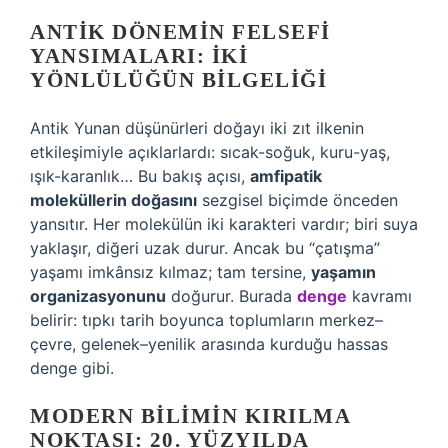
ANTIK DÖNEMIN FELSEFI
YANSIMALARI: İKI
YÖNLÜLÜĞÜN BILGELIĞI
Antik Yunan düşünürleri doğayı iki zıt ilkenin
etkileşimiyle açıklarlardı: sıcak-soğuk, kuru-yaş,
ışık-karanlık… Bu bakış açısı,
amfipatik
moleküllerin doğasını
sezgisel biçimde önceden
yansıtır. Her molekülün iki karakteri vardır; biri suya
yaklaşır, diğeri uzak durur. Ancak bu “çatışma”
yaşamı imkânsız kılmaz; tam tersine,
yaşamın
organizasyonunu
doğurur. Burada
denge
kavramı
belirir: tıpkı tarih boyunca toplumların merkez–
çevre, gelenek–yenilik arasında kurduğu hassas
denge gibi.
MODERN BILIMIN KIRILMA
NOKTASI: 20. YÜZYILDA