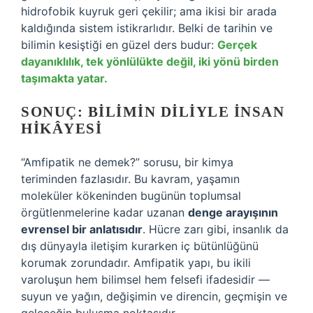
hidrofobik kuyruk geri çekilir; ama ikisi bir arada
kaldığında sistem istikrarlıdır. Belki de tarihin ve
bilimin kesiştiği en güzel ders budur:
Gerçek
dayanıklılık, tek yönlülükte değil, iki yönü birden
taşımakta yatar.
SONUÇ: BILIMIN DILIYLE INSAN
HIKÂYESI
“Amfipatik ne demek?” sorusu, bir kimya
teriminden fazlasıdır. Bu kavram, yaşamın
moleküler kökeninden bugünün toplumsal
örgütlenmelerine kadar uzanan
denge arayışının
evrensel bir anlatısıdır
. Hücre zarı gibi, insanlık da
dış dünyayla iletişim kurarken iç bütünlüğünü
korumak zorundadır. Amfipatik yapı, bu ikili
varoluşun hem bilimsel hem felsefi ifadesidir —
suyun ve yağın, değişimin ve direncin, geçmişin ve