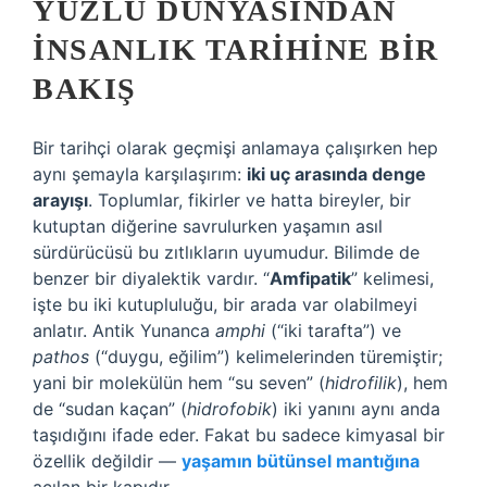
YÜZLÜ DÜNYASINDAN
İNSANLIK TARIHINE BIR
BAKIŞ
Bir tarihçi olarak geçmişi anlamaya çalışırken hep
aynı şemayla karşılaşırım:
iki uç arasında denge
arayışı
. Toplumlar, fikirler ve hatta bireyler, bir
kutuptan diğerine savrulurken yaşamın asıl
sürdürücüsü bu zıtlıkların uyumudur. Bilimde de
benzer bir diyalektik vardır. “
Amfipatik
” kelimesi,
işte bu iki kutupluluğu, bir arada var olabilmeyi
anlatır. Antik Yunanca
amphi
(“iki tarafta”) ve
pathos
(“duygu, eğilim”) kelimelerinden türemiştir;
yani bir molekülün hem “su seven” (
hidrofilik
), hem
de “sudan kaçan” (
hidrofobik
) iki yanını aynı anda
taşıdığını ifade eder. Fakat bu sadece kimyasal bir
özellik değildir —
yaşamın bütünsel mantığına