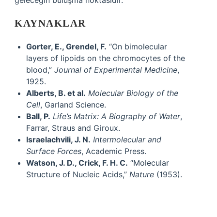
geleceğin buluşma noktasıdır.
KAYNAKLAR
Gorter, E., Grendel, F.
“On bimolecular
layers of lipoids on the chromocytes of the
blood,”
Journal of Experimental Medicine
,
1925.
Alberts, B. et al.
Molecular Biology of the
Cell
, Garland Science.
Ball, P.
Life’s Matrix: A Biography of Water
,
Farrar, Straus and Giroux.
Israelachvili, J. N.
Intermolecular and
Surface Forces
, Academic Press.
Watson, J. D., Crick, F. H. C.
“Molecular
Structure of Nucleic Acids,”
Nature
(1953).