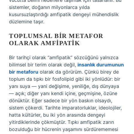
vücutta belirli hedeflere taşımak için tasarlanır. Bu
sistemler, doğanın milyonlarca yılda
kusursuzlaştırdığı amfipatik dengeyi mühendislik
düzlemine taşır.
TOPLUMSAL BIR METAFOR
OLARAK AMFIPATIK
Bir tarihçi olarak “amfipatik” sözcüğünü yalnızca
bilimsel bir terim olarak değil,
insanlık durumunun
bir metaforu
olarak da görürüm. Çünkü birey de
toplum da tıpkı bir fosfolipid gibi iki yönlüdür: bir
yanı suya — yani değişime, yeniliğe, dış dünyaya
— açık; diğer yanı kendi içine, geçmişine, özüne
dönüktür. Eğer sadece bir yön baskın olsaydı,
sistem çökerdi. Tarihte imparatorluklar, ideolojiler,
hatta kültürler, bu iki yön arasında dengeyi
yitirdiklerinde çökmüştür. Tıpkı amfipatik zarın
bozulduğu bir hücrenin yaşamını sürdürememesi