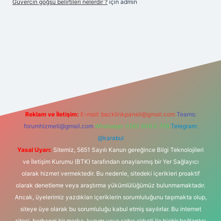
Güvercin göğsü belirtileri nelerdir ?
için
admin
.xyz
Reklam ve İletişim:
E-mail:
backlinkpaneli@gmail.com
Teams:
forumhizmeti@gmail.com
Whatsapp: 0262 606 0 726
Telegram:
@karabul
Yasal Uyarı:
Sitemiz, 5651 Sayılı Kanun gereğince Bilgi Teknolojileri
ve İletişim Kurumu (BTK) tarafından onaylanmış bir Yer Sağlayıcı
olarak hizmet vermektedir. Bu nedenle, sitedeki içerikleri proaktif
olarak denetleme veya araştırma yükümlülüğümüz bulunmamaktadır.
Ancak, üyelerimiz yazdıkları içeriklerin sorumluluğunu taşımakta olup,
siteye üye olarak bu sorumluluğu kabul etmiş sayılırlar. Bu internet
sitesi, herhangi bir marka, kurum veya şahıs şirketi ile hiçbir bağlantısı