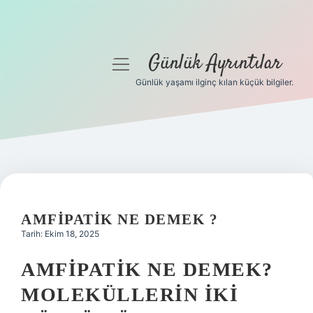
Günlük Ayrıntılar
menüyü
aç
Günlük yaşamı ilginç kılan küçük bilgiler.
Anasayfa
Gizlilik Politikası
Yasal Uyarı
Hakkımızda
AMFIPATIK NE DEMEK ?
Tarih: Ekim 18, 2025
AMFIPATIK NE DEMEK?
MOLEKÜLLERIN İKI