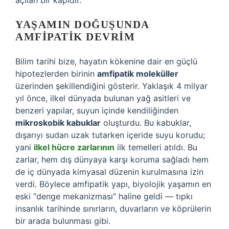
açılan bir kapıdır.
YAŞAMIN DOĞUŞUNDA
AMFIPATIK DEVRIM
Bilim tarihi bize, hayatın kökenine dair en güçlü
hipotezlerden birinin
amfipatik moleküller
üzerinden şekillendiğini gösterir. Yaklaşık 4 milyar
yıl önce, ilkel dünyada bulunan yağ asitleri ve
benzeri yapılar, suyun içinde kendiliğinden
mikroskobik kabuklar
oluşturdu. Bu kabuklar,
dışarıyı sudan uzak tutarken içeride suyu korudu;
yani
ilkel hücre zarlarının
ilk temelleri atıldı. Bu
zarlar, hem dış dünyaya karşı koruma sağladı hem
de iç dünyada kimyasal düzenin kurulmasına izin
verdi. Böylece amfipatik yapı, biyolojik yaşamın en
eski “denge mekanizması” haline geldi — tıpkı
insanlık tarihinde sınırların, duvarların ve köprülerin
bir arada bulunması gibi.