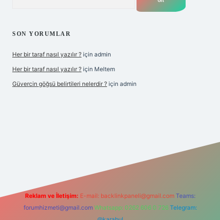
SON YORUMLAR
Her bir taraf nasıl yazılır ?
için
admin
Her bir taraf nasıl yazılır ?
için
Meltem
Güvercin göğsü belirtileri nelerdir ?
için
admin
z
Reklam ve İletişim:
E-mail:
backlinkpaneli@gmail.com
Teams:
forumhizmeti@gmail.com
Whatsapp: 0262 606 0 726
Telegram:
@karabul