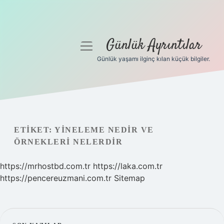
Günlük Ayrıntılar
menüyü
aç
Günlük yaşamı ilginç kılan küçük bilgiler.
Anasayfa
Gizlilik Politikası
Yasal Uyarı
ETIKET:
YINELEME NEDIR VE
ÖRNEKLERI NELERDIR
Hakkımızda
https://mrhostbd.com.tr
https://laka.com.tr
https://pencereuzmani.com.tr
Sitemap