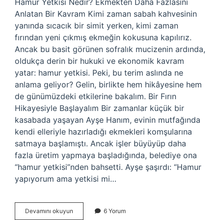
Hamur Yetkisi Nedir? Ekmekten Daha Fazlasını
Anlatan Bir Kavram Kimi zaman sabah kahvesinin
yanında sıcacık bir simit yerken, kimi zaman
fırından yeni çıkmış ekmeğin kokusuna kapılırız.
Ancak bu basit görünen sofralık mucizenin ardında,
oldukça derin bir hukuki ve ekonomik kavram
yatar: hamur yetkisi. Peki, bu terim aslında ne
anlama geliyor? Gelin, birlikte hem hikâyesine hem
de günümüzdeki etkilerine bakalım. Bir Fırın
Hikayesiyle Başlayalım Bir zamanlar küçük bir
kasabada yaşayan Ayşe Hanım, evinin mutfağında
kendi elleriyle hazırladığı ekmekleri komşularına
satmaya başlamıştı. Ancak işler büyüyüp daha
fazla üretim yapmaya başladığında, belediye ona
“hamur yetkisi”nden bahsetti. Ayşe şaşırdı: “Hamur
yapıyorum ama yetkisi mi…
Hamur
Devamını okuyun
6 Yorum
yetkisi