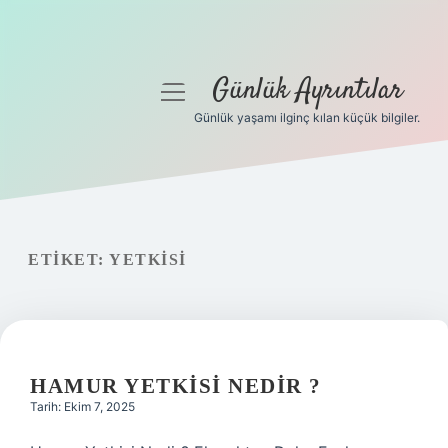
Günlük Ayrıntılar
menüyü
aç
Günlük yaşamı ilginç kılan küçük bilgiler.
Anasayfa
Gizlilik Politikası
Yasal Uyarı
ETIKET:
YETKISI
Hakkımızda
HAMUR YETKISI NEDIR ?
Tarih: Ekim 7, 2025