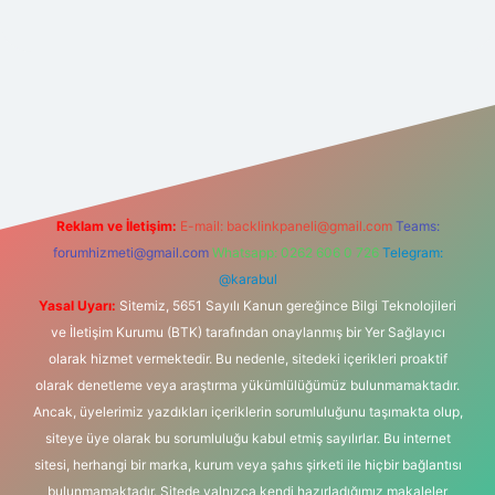
i giriş
betexper.xyz
Reklam ve İletişim:
E-mail:
backlinkpaneli@gmail.com
Teams:
forumhizmeti@gmail.com
Whatsapp: 0262 606 0 726
Telegram:
@karabul
Yasal Uyarı:
Sitemiz, 5651 Sayılı Kanun gereğince Bilgi Teknolojileri
ve İletişim Kurumu (BTK) tarafından onaylanmış bir Yer Sağlayıcı
olarak hizmet vermektedir. Bu nedenle, sitedeki içerikleri proaktif
olarak denetleme veya araştırma yükümlülüğümüz bulunmamaktadır.
Ancak, üyelerimiz yazdıkları içeriklerin sorumluluğunu taşımakta olup,
siteye üye olarak bu sorumluluğu kabul etmiş sayılırlar. Bu internet
sitesi, herhangi bir marka, kurum veya şahıs şirketi ile hiçbir bağlantısı
bulunmamaktadır. Sitede yalnızca kendi hazırladığımız makaleler