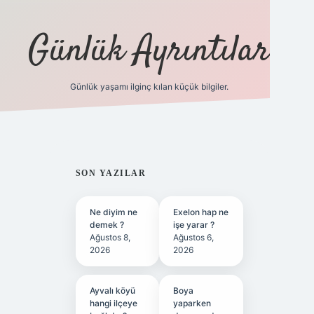
Günlük Ayrıntılar
Günlük yaşamı ilginç kılan küçük bilgiler.
betci giriş
betex
SIDEBAR
SON YAZILAR
Ne diyim ne
Exelon hap ne
demek ?
işe yarar ?
Ağustos 8,
Ağustos 6,
2026
2026
Ayvalı köyü
Boya
hangi ilçeye
yaparken