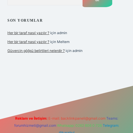
SON YORUMLAR
Her bir taraf nasıl yazılır ?
için
admin
Her bir taraf nasıl yazılır ?
için
Meltem
Güvercin göğsü belirtileri nelerdir ?
için
admin
 giriş
betexper.xyz
Reklam ve İletişim:
E-mail:
backlinkpaneli@gmail.com
Teams:
forumhizmeti@gmail.com
Whatsapp: 0262 606 0 726
Telegram:
@karabul