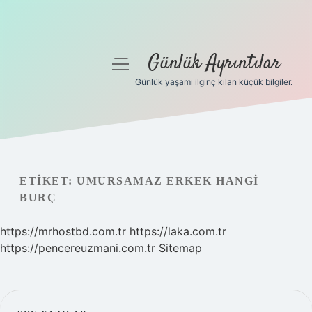
Günlük Ayrıntılar
menüyü
aç
Günlük yaşamı ilginç kılan küçük bilgiler.
Anasayfa
Gizlilik Politikası
Yasal Uyarı
ETIKET:
UMURSAMAZ ERKEK HANGI
BURÇ
Hakkımızda
https://mrhostbd.com.tr
https://laka.com.tr
https://pencereuzmani.com.tr
Sitemap