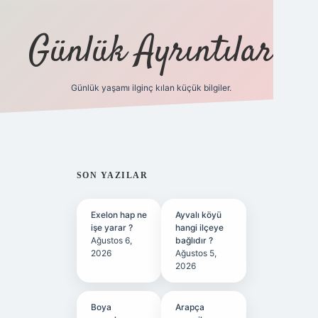
Günlük Ayrıntılar
Günlük yaşamı ilginç kılan küçük bilgiler.
betci giriş
betexper.xyz
SIDEBAR
SON YAZILAR
Exelon hap ne
Ayvalı köyü
işe yarar ?
hangi ilçeye
Ağustos 6,
bağlıdır ?
2026
Ağustos 5,
2026
Boya
Arapça