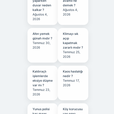
yaparken
avamil ne
duvar neden
demek ?
kalkar ?
Ağustos 4,
Ağustos 4,
2026
2026
Altın yemek
Klimayı sık
günah mıdır ?
açıp
Temmuz 30,
kapatmak
2026
zararlı mıdır ?
Temmuz 25,
2026
Kaldıraçlı
Kaos hastalığı
işlemlerde
nedir ?
eksiye düşme
Temmuz 17,
var mı ?
2026
Temmuz 23,
2026
Yunus polisi
Köy korucusu
kaç maaş
yaş sınırı