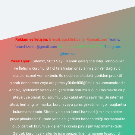
ci giriş
betexper.xyz
Reklam ve İletişim:
E-mail:
backlinkpaneli@gmail.com
Teams:
forumhizmeti@gmail.com
Whatsapp: 0262 606 0 726
Telegram:
@karabul
Yasal Uyarı:
Sitemiz, 5651 Sayılı Kanun gereğince Bilgi Teknolojileri
ve İletişim Kurumu (BTK) tarafından onaylanmış bir Yer Sağlayıcı
olarak hizmet vermektedir. Bu nedenle, sitedeki içerikleri proaktif
olarak denetleme veya araştırma yükümlülüğümüz bulunmamaktadır.
Ancak, üyelerimiz yazdıkları içeriklerin sorumluluğunu taşımakta olup,
siteye üye olarak bu sorumluluğu kabul etmiş sayılırlar. Bu internet
sitesi, herhangi bir marka, kurum veya şahıs şirketi ile hiçbir bağlantısı
bulunmamaktadır. Sitede yalnızca kendi hazırladığımız makaleler
paylaşılmaktadır. Burada yer alan içerikler haber niteliği taşımamakta
olup, gerçek kurum ve kişiler hakkında paylaşım yapılmamaktadır.
Gerçek kurum ve kişiler ile isim benzerlikleri tamamen tesadüfidir.