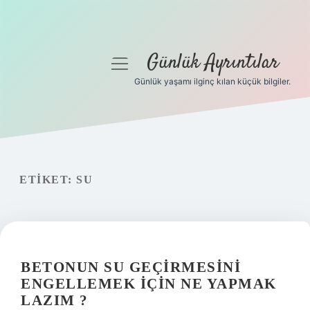
Günlük Ayrıntılar
menüyü
aç
Günlük yaşamı ilginç kılan küçük bilgiler.
Anasayfa
Gizlilik Politikası
Yasal Uyarı
ETIKET:
SU
Hakkımızda
BETONUN SU GEÇIRMESINI
ENGELLEMEK IÇIN NE YAPMAK
LAZIM ?