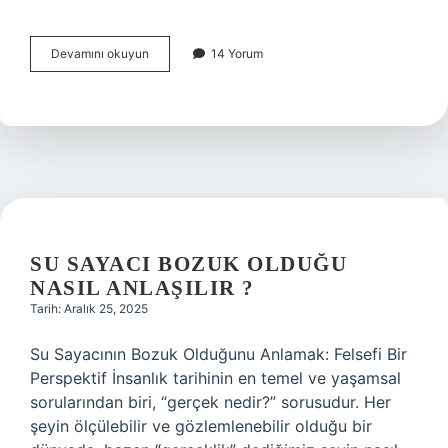
Betonun
Devamını okuyun
14 Yorum
su
geçirmesini
engellemek
için
ne
yapmak
lazım
?
SU SAYACI BOZUK OLDUĞU
NASIL ANLAŞILIR ?
Tarih: Aralık 25, 2025
Su Sayacının Bozuk Olduğunu Anlamak: Felsefi Bir
Perspektif İnsanlık tarihinin en temel ve yaşamsal
sorularından biri, “gerçek nedir?” sorusudur. Her
şeyin ölçülebilir ve gözlemlenebilir olduğu bir