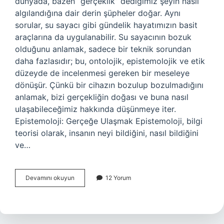
dünyada, bazen “gerçeklik” dediğimiz şeyin nasıl
algılandığına dair derin şüpheler doğar. Aynı
sorular, su sayacı gibi gündelik hayatımızın basit
araçlarına da uygulanabilir. Su sayacının bozuk
olduğunu anlamak, sadece bir teknik sorundan
daha fazlasıdır; bu, ontolojik, epistemolojik ve etik
düzeyde de incelenmesi gereken bir meseleye
dönüşür. Çünkü bir cihazın bozulup bozulmadığını
anlamak, bizi gerçekliğin doğası ve buna nasıl
ulaşabileceğimiz hakkında düşünmeye iter.
Epistemoloji: Gerçeğe Ulaşmak Epistemoloji, bilgi
teorisi olarak, insanın neyi bildiğini, nasıl bildiğini
ve…
Su
Devamını okuyun
12 Yorum
sayacı
bozuk
olduğu
nasıl
anlaşılır