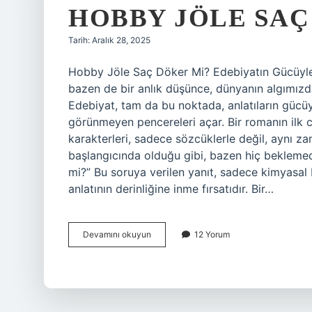
HOBBY JÖLE SAÇ
Tarih: Aralık 28, 2025
Hobby Jöle Saç Döker Mi? Edebiyatın Gücüyle 
bazen de bir anlık düşünce, dünyanın algımızda
Edebiyat, tam da bu noktada, anlatıların gücü
görünmeyen pencereleri açar. Bir romanın ilk cü
karakterleri, sadece sözcüklerle değil, aynı za
başlangıcında olduğu gibi, bazen hiç beklemedi
mi?” Bu soruya verilen yanıt, sadece kimyasal
anlatının derinliğine inme fırsatıdır. Bir…
Hobby
Devamını okuyun
12 Yorum
jöle
saç
döker
mi
?