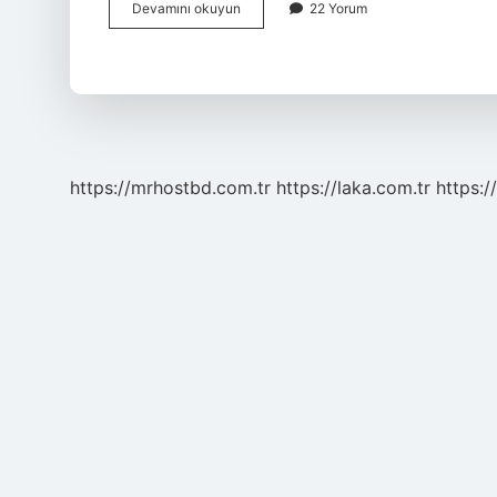
Ameliyattan
Devamını okuyun
22 Yorum
önce
kan
alınır
mı
?
https://mrhostbd.com.tr
https://laka.com.tr
https: