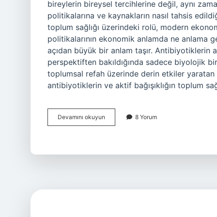
bireylerin bireysel tercihlerine değil, aynı z
politikalarına ve kaynakların nasıl tahsis edildi
toplum sağlığı üzerindeki rolü, modern ekonom
politikalarının ekonomik anlamda ne anlama g
açıdan büyük bir anlam taşır. Antibiyotiklerin 
perspektiften bakıldığında sadece biyolojik bir
toplumsal refah üzerinde derin etkiler yarata
antibiyotiklerin ve aktif bağışıklığın toplum sa
Antibiyotik
Devamını okuyun
8 Yorum
aktif
bağışıklık
mı
?