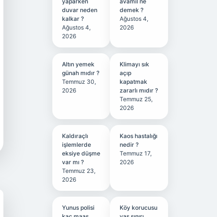
yaparken
avamil ne
duvar neden
demek ?
kalkar ?
Ağustos 4,
Ağustos 4,
2026
2026
Altın yemek
Klimayı sık
günah mıdır ?
açıp
Temmuz 30,
kapatmak
2026
zararlı mıdır ?
Temmuz 25,
2026
Kaldıraçlı
Kaos hastalığı
işlemlerde
nedir ?
eksiye düşme
Temmuz 17,
var mı ?
2026
Temmuz 23,
2026
Yunus polisi
Köy korucusu
kaç maaş
yaş sınırı