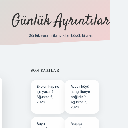
Günlük Ayrıntılar
Günlük yaşamı ilginç kılan küçük bilgiler.
betci giriş
SIDEBAR
SON YAZILAR
Exelon hap ne
Ayvalı köyü
işe yarar ?
hangi ilçeye
Ağustos 6,
bağlıdır ?
2026
Ağustos 5,
2026
Boya
Arapça