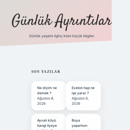
Günlük Ayrıntılar
Günlük yaşamı ilginç kılan küçük bilgiler.
betci giriş
betex
SIDEBAR
SON YAZILAR
Ne diyim ne
Exelon hap ne
demek ?
işe yarar ?
Ağustos 8,
Ağustos 6,
2026
2026
Ayvalı köyü
Boya
hangi ilçeye
yaparken