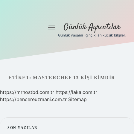
Günlük Ayrıntılar
menüyü
aç
Günlük yaşamı ilginç kılan küçük bilgiler.
Anasayfa
Gizlilik Politikası
Yasal Uyarı
ETIKET:
MASTERCHEF 13 KIŞI KIMDIR
Hakkımızda
https://mrhostbd.com.tr
https://laka.com.tr
https://pencereuzmani.com.tr
Sitemap
SIDEBAR
SON YAZILAR