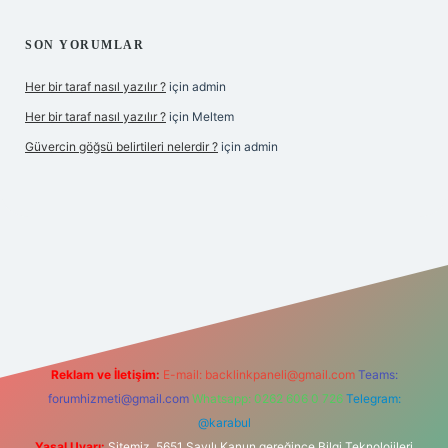
SON YORUMLAR
Her bir taraf nasıl yazılır ?
için
admin
Her bir taraf nasıl yazılır ?
için
Meltem
Güvercin göğsü belirtileri nelerdir ?
için
admin
i giriş
betexper.xyz
Reklam ve İletişim:
E-mail:
backlinkpaneli@gmail.com
Teams:
forumhizmeti@gmail.com
Whatsapp: 0262 606 0 726
Telegram:
@karabul
Yasal Uyarı:
Sitemiz, 5651 Sayılı Kanun gereğince Bilgi Teknolojileri