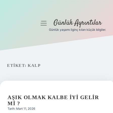
Günlük Ayrıntılar
menüyü
aç
Günlük yaşamı ilginç kılan küçük bilgiler.
Anasayfa
Gizlilik Politikası
Yasal Uyarı
ETIKET:
KALP
Hakkımızda
AŞIK OLMAK KALBE IYI GELIR
MI ?
Tarih: Mart 11, 2026