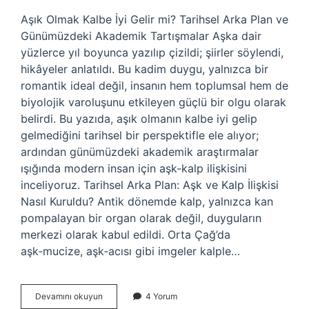
Aşık Olmak Kalbe İyi Gelir mi? Tarihsel Arka Plan ve
Günümüzdeki Akademik Tartışmalar Aşka dair
yüzlerce yıl boyunca yazılıp çizildi; şiirler söylendi,
hikâyeler anlatıldı. Bu kadim duygu, yalnızca bir
romantik ideal değil, insanın hem toplumsal hem de
biyolojik varoluşunu etkileyen güçlü bir olgu olarak
belirdi. Bu yazıda, aşık olmanın kalbe iyi gelip
gelmediğini tarihsel bir perspektifle ele alıyor;
ardından günümüzdeki akademik araştırmalar
ışığında modern insan için aşk‑kalp ilişkisini
inceliyoruz. Tarihsel Arka Plan: Aşk ve Kalp İlişkisi
Nasıl Kuruldu? Antik dönemde kalp, yalnızca kan
pompalayan bir organ olarak değil, duyguların
merkezi olarak kabul edildi. Orta Çağ’da
aşk‑mucize, aşk‑acısı gibi imgeler kalple…
Aşık
Devamını okuyun
4 Yorum
olmak