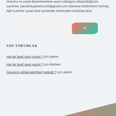
Hukuka ve yasal düzenlemelere aykırı olduğunu düşündüğünüz
içerikleri,
backlinkpanelicomtr@gmail.com
adresine bildirmeniz halinde,
ilgili içerikler yasal süre içerisinde sitemizden kaldırılacaktır.
Arama
SON YORUMLAR
Her bir taraf nasıl yazılır ?
için
admin
Her bir taraf nasıl yazılır ?
için
Meltem
Güvercin göğsü belirtileri nelerdir ?
için
admin
 giriş
betexper.xyz