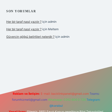
SON YORUMLAR
Her bir taraf nasıl yazılır ?
için
admin
Her bir taraf nasıl yazılır ?
için
Meltem
Güvercin göğsü belirtileri nelerdir ?
için
admin
z
Reklam ve İletişim:
E-mail:
backlinkpaneli@gmail.com
Teams:
forumhizmeti@gmail.com
Whatsapp: 0262 606 0 726
Telegram:
@karabul
Yasal Uyarı:
Sitemiz, 5651 Sayılı Kanun gereğince Bilgi Teknolojileri