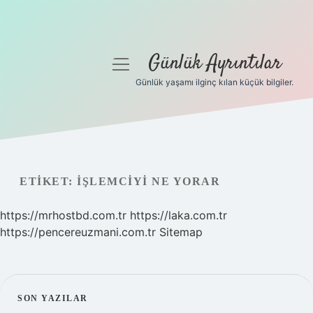
Günlük Ayrıntılar
menüyü
aç
Günlük yaşamı ilginç kılan küçük bilgiler.
Anasayfa
Gizlilik Politikası
Yasal Uyarı
ETIKET:
İŞLEMCIYI NE YORAR
Hakkımızda
https://mrhostbd.com.tr
https://laka.com.tr
https://pencereuzmani.com.tr
Sitemap
SIDEBAR
SON YAZILAR