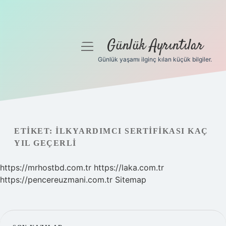
Günlük Ayrıntılar
menüyü
aç
Günlük yaşamı ilginç kılan küçük bilgiler.
Anasayfa
Gizlilik Politikası
Yasal Uyarı
ETIKET:
İLKYARDIMCI SERTIFIKASI KAÇ
YIL GEÇERLI
Hakkımızda
https://mrhostbd.com.tr
https://laka.com.tr
https://pencereuzmani.com.tr
Sitemap