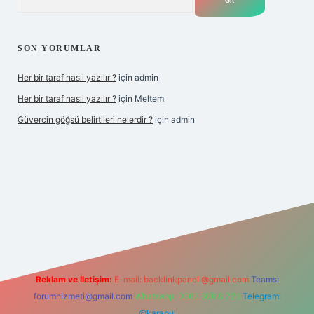
SON YORUMLAR
Her bir taraf nasıl yazılır ?
için
admin
Her bir taraf nasıl yazılır ?
için
Meltem
Güvercin göğsü belirtileri nelerdir ?
için
admin
z
Reklam ve İletişim:
E-mail:
backlinkpaneli@gmail.com
Teams:
forumhizmeti@gmail.com
Whatsapp: 0262 606 0 726
Telegram:
@karabul