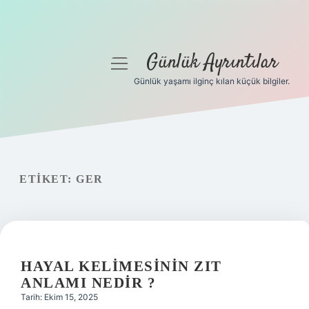
Günlük Ayrıntılar
menüyü
aç
Günlük yaşamı ilginç kılan küçük bilgiler.
Anasayfa
Gizlilik Politikası
Yasal Uyarı
ETIKET:
GER
Hakkımızda
HAYAL KELIMESININ ZIT
ANLAMI NEDIR ?
Tarih: Ekim 15, 2025