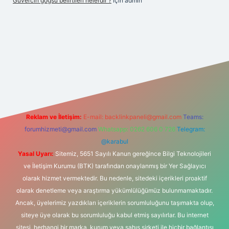
Güvercin göğsü belirtileri nelerdir ?
için
admin
etci giriş
betexper.xyz
Reklam ve İletişim:
E-mail:
backlinkpaneli@gmail.com
Teams:
forumhizmeti@gmail.com
Whatsapp: 0262 606 0 726
Telegram:
@karabul
Yasal Uyarı:
Sitemiz, 5651 Sayılı Kanun gereğince Bilgi Teknolojileri
ve İletişim Kurumu (BTK) tarafından onaylanmış bir Yer Sağlayıcı
olarak hizmet vermektedir. Bu nedenle, sitedeki içerikleri proaktif
olarak denetleme veya araştırma yükümlülüğümüz bulunmamaktadır.
Ancak, üyelerimiz yazdıkları içeriklerin sorumluluğunu taşımakta olup,
siteye üye olarak bu sorumluluğu kabul etmiş sayılırlar. Bu internet
sitesi, herhangi bir marka, kurum veya şahıs şirketi ile hiçbir bağlantısı