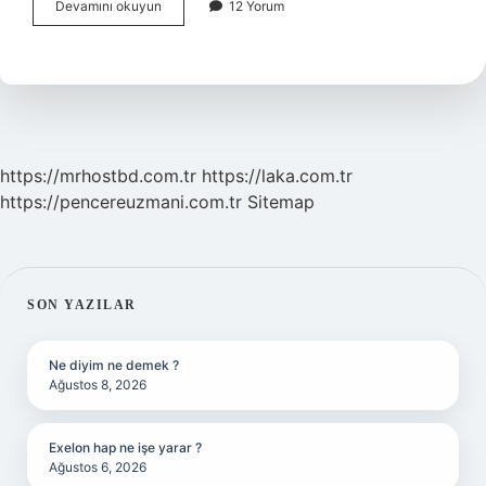
Hayal
Devamını okuyun
12 Yorum
kelimesinin
zıt
anlamı
nedir
?
https://mrhostbd.com.tr
https://laka.com.tr
https://pencereuzmani.com.tr
Sitemap
SIDEBAR
SON YAZILAR
Ne diyim ne demek ?
Ağustos 8, 2026
Exelon hap ne işe yarar ?
Ağustos 6, 2026