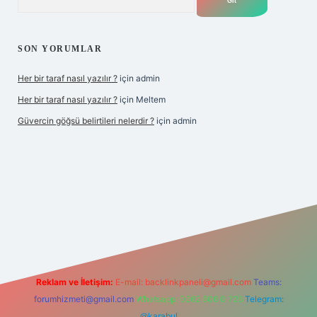
SON YORUMLAR
Her bir taraf nasıl yazılır ?
için
admin
Her bir taraf nasıl yazılır ?
için
Meltem
Güvercin göğsü belirtileri nelerdir ?
için
admin
 giriş
betexper.xyz
Reklam ve İletişim:
E-mail:
backlinkpaneli@gmail.com
Teams:
forumhizmeti@gmail.com
Whatsapp: 0262 606 0 726
Telegram:
@karabul