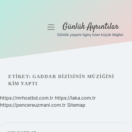
Günlük Ayrıntılar
menüyü
aç
Günlük yaşamı ilginç kılan küçük bilgiler.
Anasayfa
Gizlilik Politikası
Yasal Uyarı
ETIKET:
GADDAR DIZISININ MÜZIĞINI
KIM YAPTI
Hakkımızda
https://mrhostbd.com.tr
https://laka.com.tr
https://pencereuzmani.com.tr
Sitemap