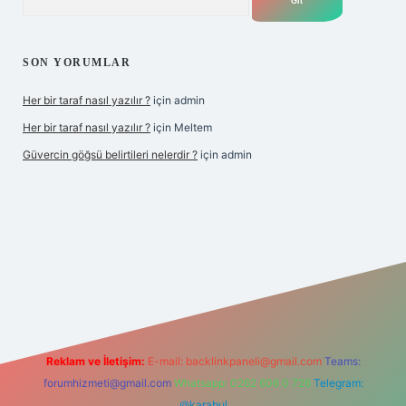
SON YORUMLAR
Her bir taraf nasıl yazılır ?
için
admin
Her bir taraf nasıl yazılır ?
için
Meltem
Güvercin göğsü belirtileri nelerdir ?
için
admin
z
Reklam ve İletişim:
E-mail:
backlinkpaneli@gmail.com
Teams:
forumhizmeti@gmail.com
Whatsapp: 0262 606 0 726
Telegram:
@karabul