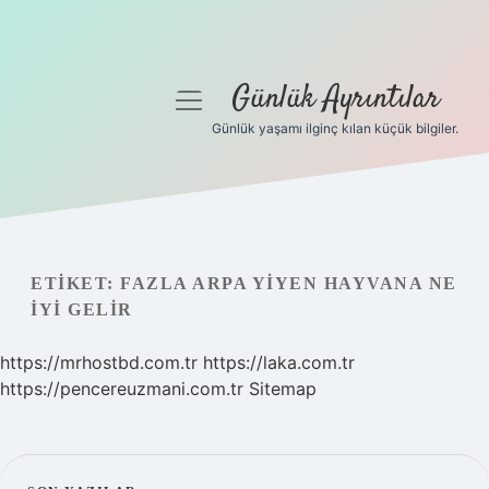
Günlük Ayrıntılar
menüyü
aç
Günlük yaşamı ilginç kılan küçük bilgiler.
Anasayfa
Gizlilik Politikası
Yasal Uyarı
ETIKET:
FAZLA ARPA YIYEN HAYVANA NE
IYI GELIR
Hakkımızda
https://mrhostbd.com.tr
https://laka.com.tr
https://pencereuzmani.com.tr
Sitemap