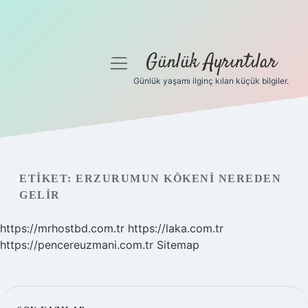
Günlük Ayrıntılar
menüyü
aç
Günlük yaşamı ilginç kılan küçük bilgiler.
Anasayfa
Gizlilik Politikası
Yasal Uyarı
ETIKET:
ERZURUMUN KÖKENI NEREDEN
GELIR
Hakkımızda
https://mrhostbd.com.tr
https://laka.com.tr
https://pencereuzmani.com.tr
Sitemap