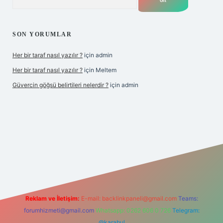
SON YORUMLAR
Her bir taraf nasıl yazılır ?
için
admin
Her bir taraf nasıl yazılır ?
için
Meltem
Güvercin göğsü belirtileri nelerdir ?
için
admin
i giriş
betexper.xyz
Reklam ve İletişim:
E-mail:
backlinkpaneli@gmail.com
Teams:
forumhizmeti@gmail.com
Whatsapp: 0262 606 0 726
Telegram:
@karabul