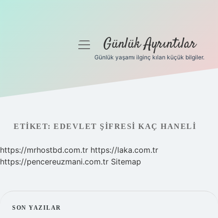
Günlük Ayrıntılar
menüyü
aç
Günlük yaşamı ilginç kılan küçük bilgiler.
Anasayfa
Gizlilik Politikası
Yasal Uyarı
ETIKET:
EDEVLET ŞIFRESI KAÇ HANELI
Hakkımızda
https://mrhostbd.com.tr
https://laka.com.tr
https://pencereuzmani.com.tr
Sitemap
SIDEBAR
SON YAZILAR