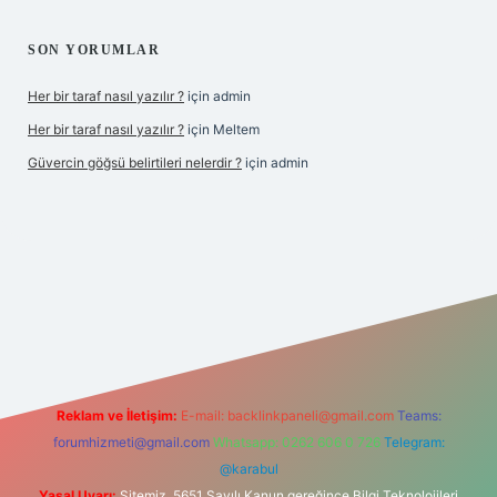
SON YORUMLAR
Her bir taraf nasıl yazılır ?
için
admin
Her bir taraf nasıl yazılır ?
için
Meltem
Güvercin göğsü belirtileri nelerdir ?
için
admin
 giriş
betexper.xyz
Reklam ve İletişim:
E-mail:
backlinkpaneli@gmail.com
Teams:
forumhizmeti@gmail.com
Whatsapp: 0262 606 0 726
Telegram:
@karabul
Yasal Uyarı:
Sitemiz, 5651 Sayılı Kanun gereğince Bilgi Teknolojileri