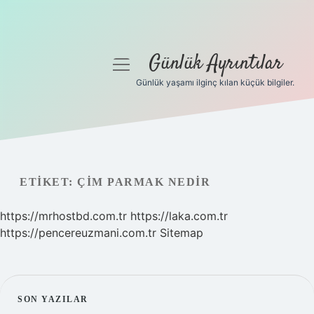
Günlük Ayrıntılar
menüyü
aç
Günlük yaşamı ilginç kılan küçük bilgiler.
Anasayfa
Gizlilik Politikası
Yasal Uyarı
ETIKET:
ÇIM PARMAK NEDIR
Hakkımızda
https://mrhostbd.com.tr
https://laka.com.tr
https://pencereuzmani.com.tr
Sitemap
SIDEBAR
SON YAZILAR