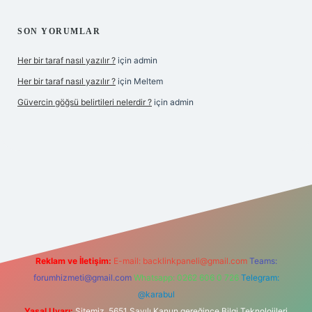
SON YORUMLAR
Her bir taraf nasıl yazılır ?
için
admin
Her bir taraf nasıl yazılır ?
için
Meltem
Güvercin göğsü belirtileri nelerdir ?
için
admin
z
Reklam ve İletişim:
E-mail:
backlinkpaneli@gmail.com
Teams:
forumhizmeti@gmail.com
Whatsapp: 0262 606 0 726
Telegram:
@karabul
Yasal Uyarı:
Sitemiz, 5651 Sayılı Kanun gereğince Bilgi Teknolojileri