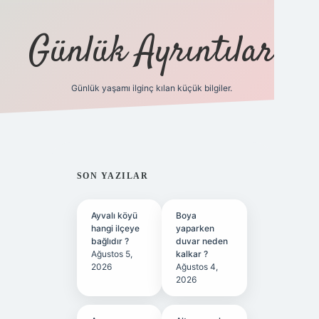
Günlük Ayrıntılar
Günlük yaşamı ilginç kılan küçük bilgiler.
betci giriş
betex
SIDEBAR
SON YAZILAR
Ayvalı köyü
Boya
hangi ilçeye
yaparken
bağlıdır ?
duvar neden
Ağustos 5,
kalkar ?
2026
Ağustos 4,
2026