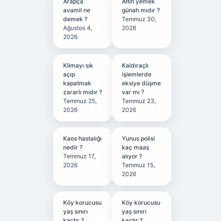
Arapça
Altın yemek
avamil ne
günah mıdır ?
demek ?
Temmuz 30,
Ağustos 4,
2026
2026
Klimayı sık
Kaldıraçlı
açıp
işlemlerde
kapatmak
eksiye düşme
zararlı mıdır ?
var mı ?
Temmuz 25,
Temmuz 23,
2026
2026
Kaos hastalığı
Yunus polisi
nedir ?
kaç maaş
Temmuz 17,
alıyor ?
2026
Temmuz 15,
2026
Köy korucusu
Köy korucusu
yaş sınırı
yaş sınırı
kaçtır ?
kaçtır ?